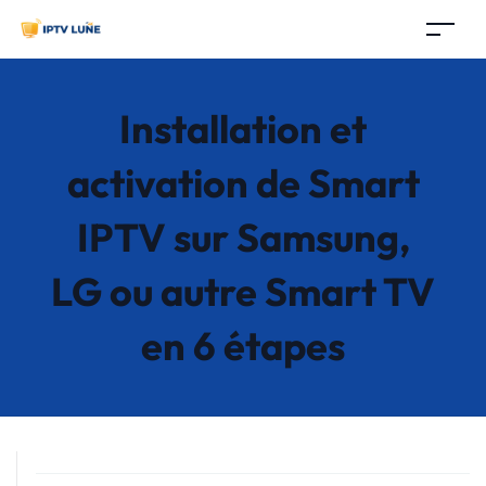
Installation et
activation de Smart
IPTV sur Samsung,
LG ou autre Smart TV
en 6 étapes