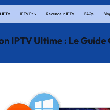
 IPTV
IPTV Prix
Revendeur IPTV
FAQs
Blo
on IPTV Ultime : Le Guid