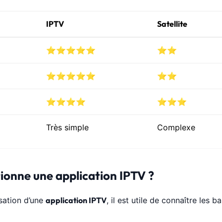
IPTV
Satellite
⭐⭐⭐⭐⭐
⭐⭐
⭐⭐⭐⭐⭐
⭐⭐
⭐⭐⭐⭐
⭐⭐⭐
Très simple
Complexe
onne une application IPTV ?
isation d’une
application IPTV
, il est utile de connaître les